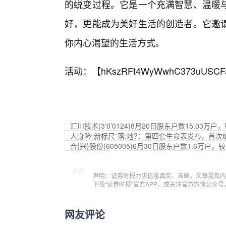
的蜕变过程。它是一个充满智慧、温暖
好，更能成为美好生活的创造者。它邀
你内心渴望的生活方式。
活动：【
hKszRFt4WyWwhC373uUSCF
汇川技术(3‘0’0124)8月20日股东户数15.03万户
人身险“新标尺”落:地?：第四套生命表发布，首
合{兴}股份(605005)6月30日股东户数1.6万户，较
声明：证券时报力求信息真实、准确，文章提及内
下载“证券时报”官方APP，或关注官方微信公众
网友评论