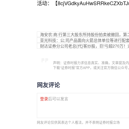
活动：【
8cjVGdkyAuHwSRRkeCZXbTJ
海安农:商:行第三大股东所持股份拍卖被撤回，
亚光科技：公;司产品面向火箭总体单位等进行配
财达证券分公司老总{代}客炒股，巨!亏超270万
声明：证券时报力求信息真实、准确，文章提及内
下载“证券时报”官方APP，或关注官方微信公众
网友评论
登录
后可以发言
网友评论仅供其表达个人看法，并不表明证券时报立场