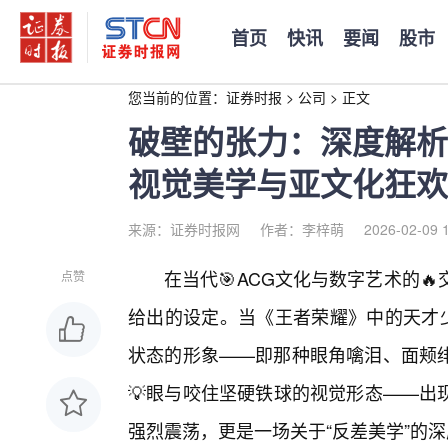
首页
快讯
要闻
股市
您当前的位置：
证券时报
>
公司
>
正文
破壁的张力：深度解析
视觉美学与亚文化狂欢
来源：证券时报网
作者：李梓萌
2026-02-09 
在当代🎯ACG文化与数字艺术的
点赞
给出的设定。当《王者荣耀》中的天才少
状态的形象——即那种眼角噙泪、面颊
💡眼与咬住坚硬铁球的视觉形态——出
强烈震荡，更是一场关于“反差美学”的